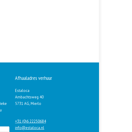
Afhaaladres verhuur
Estaloca
Ambachtsweg 40
fieke
5731 AG, Mierlo
 u
+31 (0)6 22250684
info@estaloca.nl