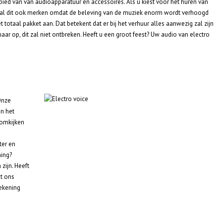
ebied van van audioapparatuur en accessoires. Als u kiest voor het huren van
ek zal dit ook merken omdat de beleving van de muziek enorm wordt verhoogd
t totaal pakket aan. Dat betekent dat er bij het verhuur alles aanwezig zal zijn
ar op, dit zal niet ontbreken. Heeft u een groot feest? Uw audio van electro
 Onze
en het
 omkijken
ter en
ning?
ijn. Heeft
et ons
rekening