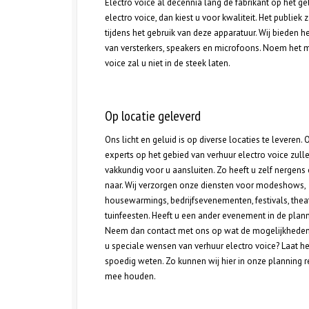
Electro voice al decennia lang de fabrikant op het g
electro voice, dan kiest u voor kwaliteit. Het publi
tijdens het gebruik van deze apparatuur. Wij bieden he
van versterkers, speakers en microfoons. Noem het ma
voice zal u niet in de steek laten.
Op locatie geleverd
Ons licht en geluid is op diverse locaties te leveren.
experts op het gebied van verhuur electro voice zull
vakkundig voor u aansluiten. Zo heeft u zelf nergens
naar. Wij verzorgen onze diensten voor modeshows,
housewarmings, bedrijfsevenementen, festivals, thea
tuinfeesten. Heeft u een ander evenement in de plan
Neem dan contact met ons op wat de mogelijkheden z
u speciale wensen van verhuur electro voice? Laat h
spoedig weten. Zo kunnen wij hier in onze planning 
mee houden.