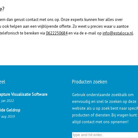
e?
eem dan gerust contact met ons op. Onze experts kunnen hier alles over
u ook helpen aan een vrijblijvende offerte. Zo weet u precies waar u aantoe
 telefonisch te bereiken via
0622250684
en via de e-mail op
info@estaloca.nl
.
eel
Producten zoeken
apture Visualisatie Software
Gebruik onderstaande zoekbalk om
 jan 2022
eenvoudig en snel te zoeken op deze
website als u op zoek bent naar speci
ride Geldrop
producten of diensten. Bij vragen kunt
 aug 2019
altijd contact met ons opnemen!