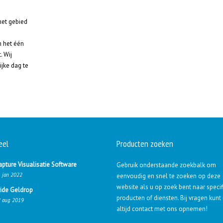
het gebied
m het één
. Wij
jke dag te
eel
Producten zoeken
apture Visualisatie Software
Gebruik onderstaande zoekbalk om
 jan 2022
eenvoudig en snel te zoeken op deze
website als u op zoek bent naar speci
ride Geldrop
producten of diensten. Bij vragen kunt
 aug 2019
altijd contact met ons opnemen!