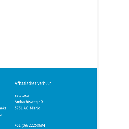
Afhaaladres verhuur
Estaloca
Ambachtsweg 40
fieke
5731 AG, Mierlo
 u
+31 (0)6 22250684