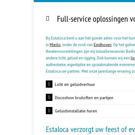
Full-service oplossingen v
Bij Estaloca bent u aan het goede adres voor het hu
in
Mierlo
, onder de rook van
Eindhoven
. Op het gebie
theatervoorstellingen zijn wij totaalleverancier. Bedr
andere licht, geluid en rigging. Ook kunnen wij een
li
authentieke, eigentijdse en spraakmakende eveneme
Estaloca uw partner. Met onze jarenlange ervaring z
Licht en geluidverhuur
Discoshow bruiloften en partijen
Geluidsinstallatie huren
Estaloca verzorgt uw feest of 