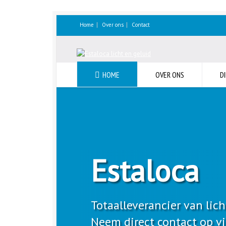
Home
Over ons
Contact
HOME
OVER ONS
D
Estaloca
Totaalleverancier van li
Neem direct contact op v