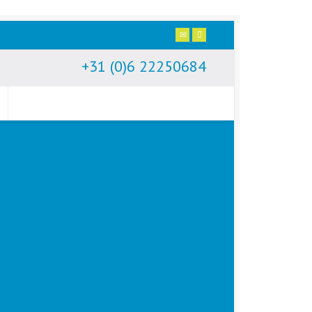
+31 (0)6 22250684
E
Tota
Neem