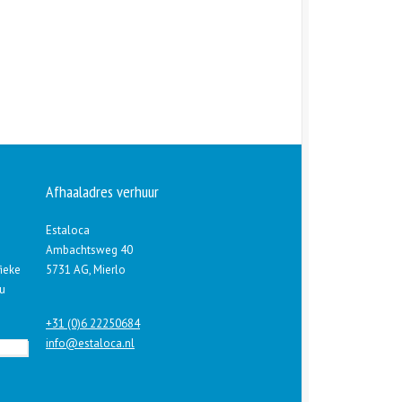
Afhaaladres verhuur
Estaloca
Ambachtsweg 40
fieke
5731 AG, Mierlo
 u
+31 (0)6 22250684
info@estaloca.nl