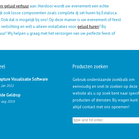
 en geluid verhuur
aan. Hierdoor wordt uw evenement een echte
lijk ook losse componenten zoals complete dj set huren bij Estaloca.
? Ook dat is mogelijk bij ons! Op deze manier is uw evenement of feest
al verlichting en wilt u alleen installaties voor
geluid huren
? Bij
tuur! Wij helpen u graag met het verzorgen van uw perfecte feest of
eel
Producten zoeken
apture Visualisatie Software
Gebruik onderstaande zoekbalk om
 jan 2022
eenvoudig en snel te zoeken op deze
website als u op zoek bent naar speci
ride Geldrop
producten of diensten. Bij vragen kunt
 aug 2019
altijd contact met ons opnemen!