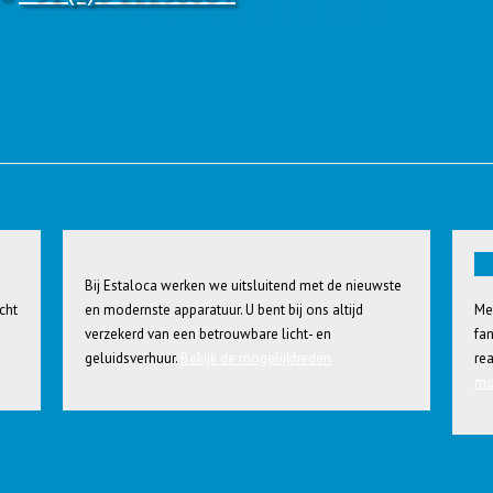
Licht & geluid verhuur
Bij Estaloca werken we uitsluitend met de nieuwste
cht
en modernste apparatuur. U bent bij ons altijd
Me
verzekerd van een betrouwbare licht- en
fa
geluidsverhuur.
Bekijk de mogelijkheden
rea
mo