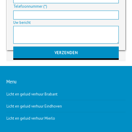
Telefoonnummer (*)
Uw bericht
Gelieve dit veld leeg te laten.
Menu
Licht en geluid verhuur Brabant
Licht en geluid verhuur Eindhoven
Licht en geluid verhuur Mierlo