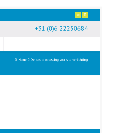
+31 (0)6 22250684
Home
De ideale oplossing voor site verlichting