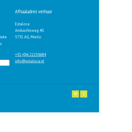
Afhaaladres verhuur
Estaloca
Ambachtsweg 40
fieke
5731 AG, Mierlo
 u
+31 (0)6 22250684
info@estaloca.nl