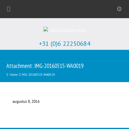
+31 (0)6 22250684
Attachment: IMG-20160515-WA0019
Home
IMG-20160515-WA0019
augustus 8, 2016