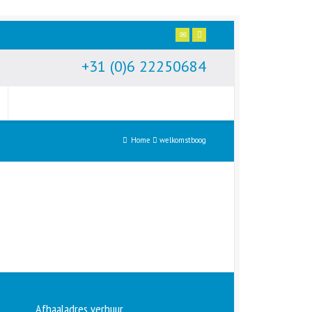
+31 (0)6 22250684
Home
welkomstboog
Afhaaladres verhuur