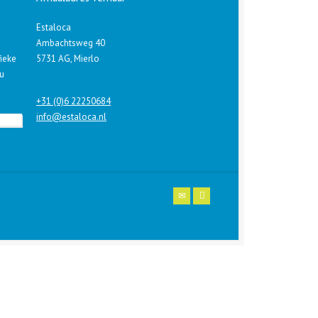
Estaloca
Ambachtsweg 40
fieke
5731 AG, Mierlo
 u
+31 (0)6 22250684
info@estaloca.nl