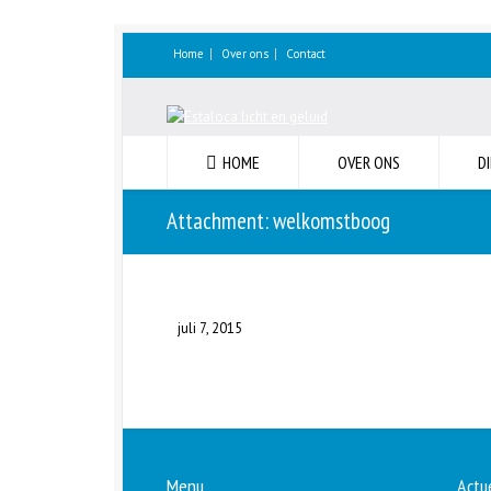
Home
Over ons
Contact
HOME
OVER ONS
D
Attachment: welkomstboog
juli 7, 2015
Menu
Actu