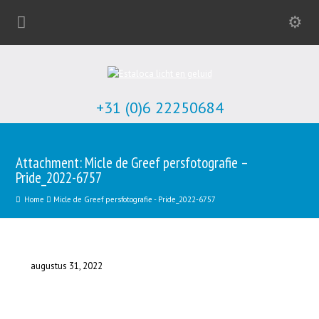
+31 (0)6 22250684
Attachment: Micle de Greef persfotografie –
Pride_2022-6757
Home
Micle de Greef persfotografie - Pride_2022-6757
augustus 31, 2022