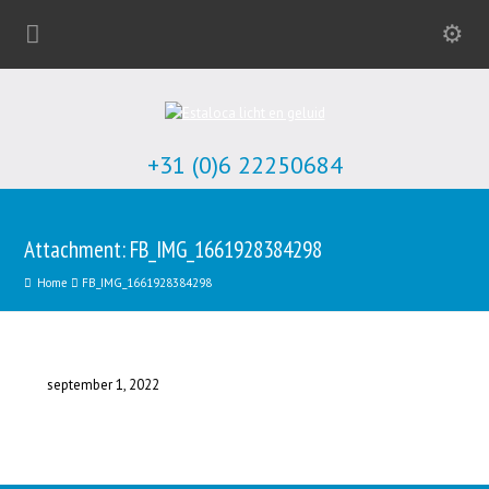
+31 (0)6 22250684
Attachment: FB_IMG_1661928384298
Home
FB_IMG_1661928384298
september 1, 2022