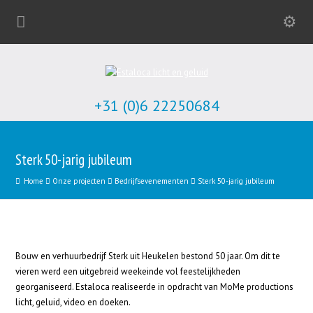
+31 (0)6 22250684
Sterk 50-jarig jubileum
Home
Onze projecten
Bedrijfsevenementen
Sterk 50-jarig jubileum
Bouw en verhuurbedrijf Sterk uit Heukelen bestond 50 jaar. Om dit te
vieren werd een uitgebreid weekeinde vol feestelijkheden
georganiseerd. Estaloca realiseerde in opdracht van MoMe productions
licht, geluid, video en doeken.