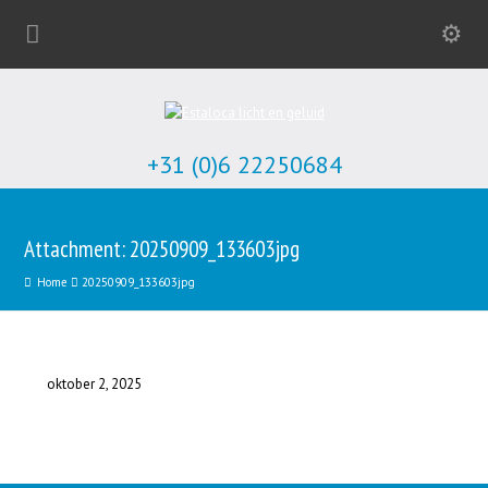
+31 (0)6 22250684
Attachment: 20250909_133603jpg
Home
20250909_133603jpg
oktober 2, 2025