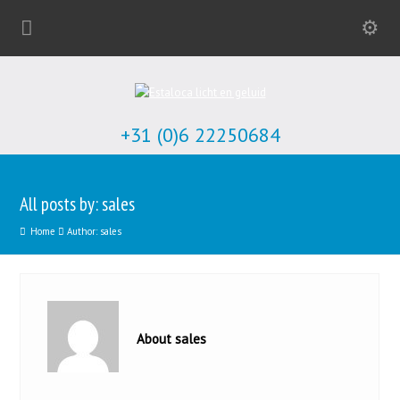
+31 (0)6 22250684
All posts by: sales
Home
Author: sales
About sales